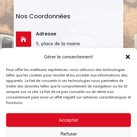
Nos Coordonnées
Adresse

5, place de la mairie
81600 BRENS
Gérer le consentement
Téléphone

Pour offrir les meilleures expériences, nous utilisons des technologies
05 63 57 05 04
telles que les cookies pour stocker et/ou accéder aux informations des
appareils. Le fait de consentir à ces technologies nous permettra de
traiter des données telles que le comportement de navigation ou les ID
Email
uniques sur ce site. Le fait de ne pas consentir ou de retirer son

consentement peut avoir un effet négatif sur certaines caractéristiques et
accueil@brens81.fr
fonctions.
Accepter
Refuser